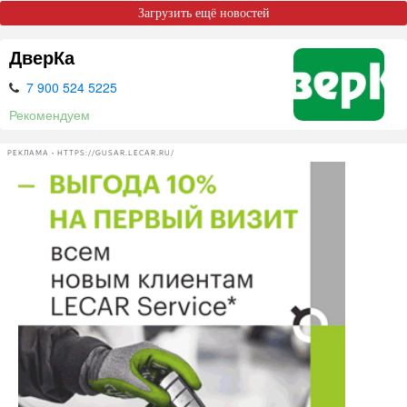
Загрузить ещё новостей
ДверКа
7 900 524 5225
Рекомендуем
РЕКЛАМА • HTTPS://GUSAR.LECAR.RU/