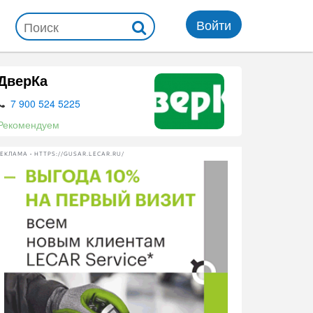
Войти
ДверКа
7 900 524 5225
Рекомендуем
ЕКЛАМА • HTTPS://GUSAR.LECAR.RU/