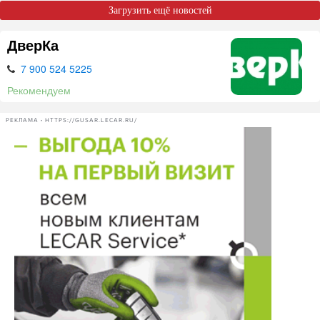
Загрузить ещё новостей
ДверКа
7 900 524 5225
Рекомендуем
РЕКЛАМА • HTTPS://GUSAR.LECAR.RU/