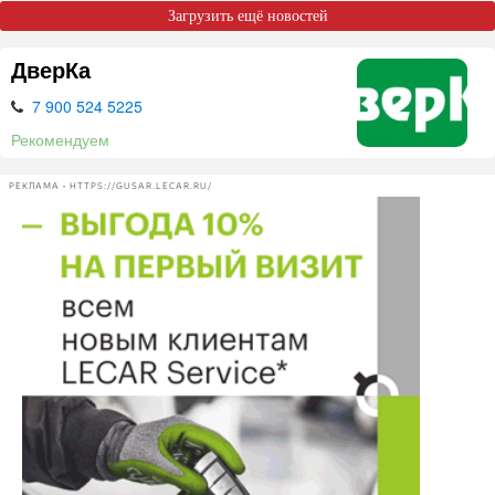
Загрузить ещё новостей
ДверКа
7 900 524 5225
Рекомендуем
РЕКЛАМА • HTTPS://GUSAR.LECAR.RU/