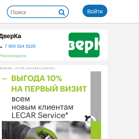
Войти
ДверКа
7 900 524 5225
Рекомендуем
ЕКЛАМА • HTTPS://GUSAR.LECAR.RU/