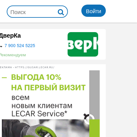
Войти
ДверКа
7 900 524 5225
Рекомендуем
ЕКЛАМА • HTTPS://GUSAR.LECAR.RU/