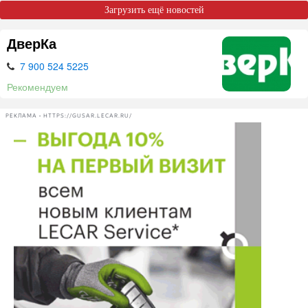
Загрузить ещё новостей
ДверКа
7 900 524 5225
Рекомендуем
РЕКЛАМА • HTTPS://GUSAR.LECAR.RU/