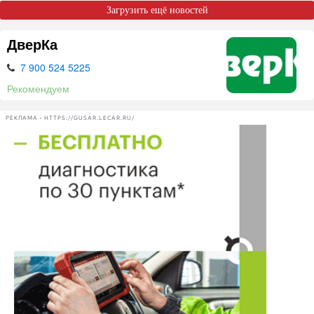
Загрузить ещё новостей
ДверКа
7 900 524 5225
Рекомендуем
РЕКЛАМА • HTTPS://GUSAR.LECAR.RU/