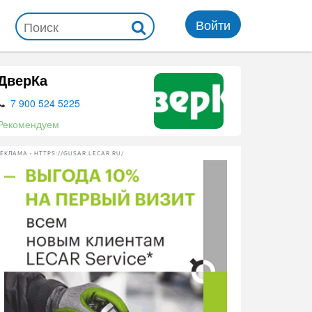
Войти
ДверКа
7 900 524 5225
Рекомендуем
ЕКЛАМА • HTTPS://GUSAR.LECAR.RU/